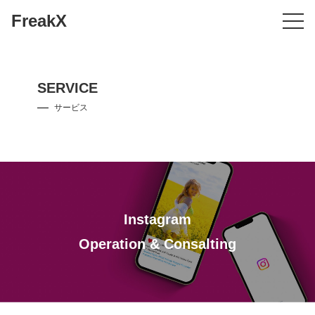
FreakX
SERVICE
サービス
HOME
トップ
SERVICE
サービス
Instagram
COMPANY
会社概要
Operation & Consalting
NEWS
お知らせ